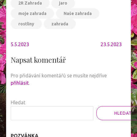
2R Zahrada
jaro
moje zahrada
Naše zahrada
rostliny
zahrada
Navigace
5.5.2023
23.5.2023
pro
příspěvek
Napsat komentář
Pro přidávání komentářů se musíte nejdříve
přihlásit
.
Hledat
HLEDAT
POZVÁNKA